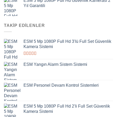
ESM 5 Mp 1080P Full Hd Güvenlik Kamerası 2
Yıl Garantili
TAKIP EDILENLER
ESM 5 Mp 1080P Full Hd 3'lü Full Set Güvenlik
Kamera Sistemi
5
üzerinden
ESM Yangın Alarm Sistem Sistemi
4.00
oy
aldı
ESM Personel Devam Kontrol Sistemleri
ESM 5 Mp 1080P Full Hd 2'li Full Set Güvenlik
Kamera Sistemi