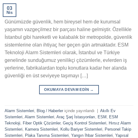
03
Nis
Günümüzde güvenlik, hem bireysel hem de kurumsal
yaşamın vazgeçilmez bir parçası haline gelmiştir. Özellikle
İstanbul gibi hareketli ve kalabalık bir metropolde, güvenlik
sistemlerine olan ihtiyaç her geçen gün artmaktadır. ESM
Teknoloji Alarm Sistemleri olarak, İstanbul ve Türkiye
genelinde sunduğumuz yenilikçi çözümlerle, evlerden iş
yerlerine, fabrikalardan toplu konutlara kadar her alanda
güvenliği en üst seviyeye taşımayı […]
OKUMAYA DEVAM EDIN
→
Alarm Sistemleri
,
Blog / Haberler
içinde yayınlandı
|
Akıllı Ev
Sistemleri
,
Alarm Sistemleri
,
Araç Şarj İstasyonları
,
ESM
,
ESM
Teknoloji
,
Fiber Optik Çözümler
,
Geçiş Kontrol Sistemleri
,
Hırsız Alarm
Sistemleri
,
Kamera Sistemleri
,
Kollu Bariyer Sistemleri
,
Personel Takip
Sistemleri
,
Plaka Tanıma Sistemleri
,
Yangın İhbar Sistemleri
,
Yapısal