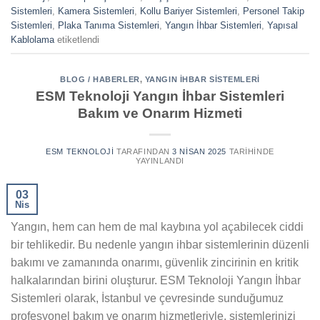
Sistemleri
,
Kamera Sistemleri
,
Kollu Bariyer Sistemleri
,
Personel Takip
Sistemleri
,
Plaka Tanıma Sistemleri
,
Yangın İhbar Sistemleri
,
Yapısal
Kablolama
etiketlendi
BLOG / HABERLER
,
YANGIN İHBAR SISTEMLERI
ESM Teknoloji Yangın İhbar Sistemleri
Bakım ve Onarım Hizmeti
ESM TEKNOLOJI
TARAFINDAN
3 NISAN 2025
TARIHINDE
YAYINLANDI
03
Nis
Yangın, hem can hem de mal kaybına yol açabilecek ciddi
bir tehlikedir. Bu nedenle yangın ihbar sistemlerinin düzenli
bakımı ve zamanında onarımı, güvenlik zincirinin en kritik
halkalarından birini oluşturur. ESM Teknoloji Yangın İhbar
Sistemleri olarak, İstanbul ve çevresinde sunduğumuz
profesyonel bakım ve onarım hizmetleriyle, sistemlerinizi