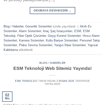
OKUMAYA DEVAM EDIN
→
Blog / Haberler
,
Güvenlik Sistemleri
içinde yayınlandı
|
Akıllı Ev
Sistemleri
,
Alarm Sistemleri
,
Araç Şarj İstasyonları
,
ESM
,
ESM
Teknoloji
,
Fiber Optik Çözümler
,
Geçiş Kontrol Sistemleri
,
Hırsız Alarm
Sistemleri
,
Kamera Sistemleri
,
Kollu Bariyer Sistemleri
,
Personel Takip
Sistemleri
,
Plaka Tanıma Sistemleri
,
Yangın İhbar Sistemleri
,
Yapısal
Kablolama
etiketlendi
BLOG / HABERLER
ESM Teknoloji Web Sitemiz Yayında!
ESM TEKNOLOJI
TARAFINDAN
2 NISAN 2025
TARIHINDE
YAYINLANDI
02
Nis