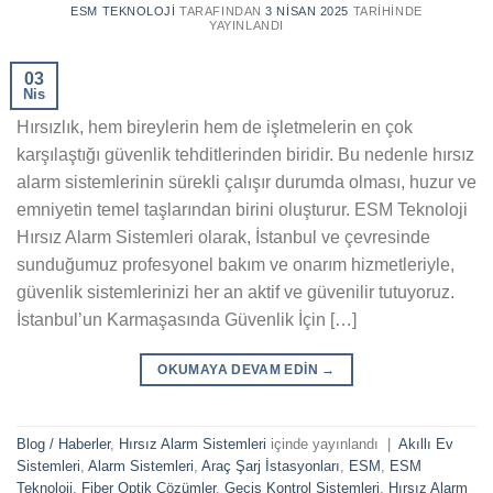
ESM TEKNOLOJI
TARAFINDAN
3 NISAN 2025
TARIHINDE
YAYINLANDI
03
Nis
Hırsızlık, hem bireylerin hem de işletmelerin en çok
karşılaştığı güvenlik tehditlerinden biridir. Bu nedenle hırsız
alarm sistemlerinin sürekli çalışır durumda olması, huzur ve
emniyetin temel taşlarından birini oluşturur. ESM Teknoloji
Hırsız Alarm Sistemleri olarak, İstanbul ve çevresinde
sunduğumuz profesyonel bakım ve onarım hizmetleriyle,
güvenlik sistemlerinizi her an aktif ve güvenilir tutuyoruz.
İstanbul’un Karmaşasında Güvenlik İçin […]
OKUMAYA DEVAM EDIN
→
Blog / Haberler
,
Hırsız Alarm Sistemleri
içinde yayınlandı
|
Akıllı Ev
Sistemleri
,
Alarm Sistemleri
,
Araç Şarj İstasyonları
,
ESM
,
ESM
Teknoloji
,
Fiber Optik Çözümler
,
Geçiş Kontrol Sistemleri
,
Hırsız Alarm