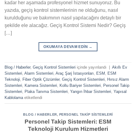
kadar her aşamada profesyonel hizmet sunuyoruz. Bu
yazıda, geçiş kontrol sistemlerinin ne olduğunu, nasıl
kurulduğunu ve bakımının nasıl yapılacağını detaylı bir
şekilde ele alacağız. Geçiş Kontrol Sistemi Nedir? Geçiş
[…]
OKUMAYA DEVAM EDIN
→
Blog / Haberler
,
Geçiş Kontrol Sistemleri
içinde yayınlandı
|
Akıllı Ev
Sistemleri
,
Alarm Sistemleri
,
Araç Şarj İstasyonları
,
ESM
,
ESM
Teknoloji
,
Fiber Optik Çözümler
,
Geçiş Kontrol Sistemleri
,
Hırsız Alarm
Sistemleri
,
Kamera Sistemleri
,
Kollu Bariyer Sistemleri
,
Personel Takip
Sistemleri
,
Plaka Tanıma Sistemleri
,
Yangın İhbar Sistemleri
,
Yapısal
Kablolama
etiketlendi
BLOG / HABERLER
,
PERSONEL TAKIP SISTEMLERI
Personel Takip Sistemleri: ESM
Teknoloji Kurulum Hizmetleri