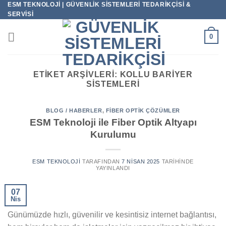
ESM TEKNOLOJI | GÜVENLIK SISTEMLERI TEDARIKÇISI &
İçeriğe
SERVISI
atla
0
ETIKET ARŞIVLERI:
KOLLU BARIYER
SISTEMLERI
BLOG / HABERLER
,
FIBER OPTIK ÇÖZÜMLER
ESM Teknoloji ile Fiber Optik Altyapı
Kurulumu
ESM TEKNOLOJI
TARAFINDAN
7 NISAN 2025
TARIHINDE
YAYINLANDI
07
Nis
Günümüzde hızlı, güvenilir ve kesintisiz internet bağlantısı,