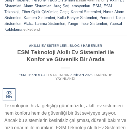
Blog / Haberler
,
Personel Takip Sistemleri
içinde yayınlandı
|
Akıllı Ev
Sistemleri
,
Alarm Sistemleri
,
Araç Şarj İstasyonları
,
ESM
,
ESM
Teknoloji
,
Fiber Optik Çözümler
,
Geçiş Kontrol Sistemleri
,
Hırsız Alarm
Sistemleri
,
Kamera Sistemleri
,
Kollu Bariyer Sistemleri
,
Personel Takip
Sistemleri
,
Plaka Tanıma Sistemleri
,
Yangın İhbar Sistemleri
,
Yapısal
Kablolama
etiketlendi
AKILLI EV SISTEMLERI
,
BLOG / HABERLER
ESM Teknoloji Akıllı Ev Sistemleri ile
Konfor ve Güvenlik Bir Arada
ESM TEKNOLOJI
TARAFINDAN
3 NISAN 2025
TARIHINDE
YAYINLANDI
03
Nis
Teknolojinin hızla geliştiği günümüzde, akıllı ev sistemleri
hem konforu hem de güvenliği bir üst seviyeye taşıyor.
Ancak bu sistemlerin kesintisiz çalışması, düzenli bakım ve
hızlı onarım ile mümkün. ESM Teknoloji Akıllı Ev Sistemleri