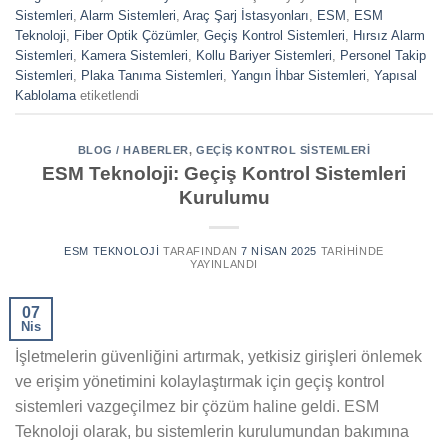
Sistemleri
,
Alarm Sistemleri
,
Araç Şarj İstasyonları
,
ESM
,
ESM
Teknoloji
,
Fiber Optik Çözümler
,
Geçiş Kontrol Sistemleri
,
Hırsız Alarm
Sistemleri
,
Kamera Sistemleri
,
Kollu Bariyer Sistemleri
,
Personel Takip
Sistemleri
,
Plaka Tanıma Sistemleri
,
Yangın İhbar Sistemleri
,
Yapısal
Kablolama
etiketlendi
BLOG / HABERLER
,
GEÇIŞ KONTROL SISTEMLERI
ESM Teknoloji: Geçiş Kontrol Sistemleri
Kurulumu
ESM TEKNOLOJI
TARAFINDAN
7 NISAN 2025
TARIHINDE
YAYINLANDI
07
Nis
İşletmelerin güvenliğini artırmak, yetkisiz girişleri önlemek
ve erişim yönetimini kolaylaştırmak için geçiş kontrol
sistemleri vazgeçilmez bir çözüm haline geldi. ESM
Teknoloji olarak, bu sistemlerin kurulumundan bakımına