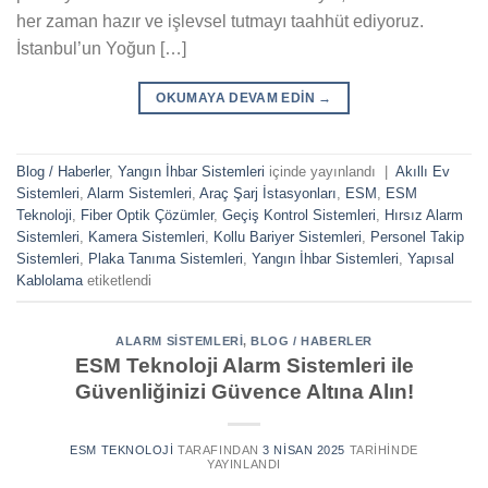
her zaman hazır ve işlevsel tutmayı taahhüt ediyoruz.
İstanbul’un Yoğun […]
OKUMAYA DEVAM EDIN
→
Blog / Haberler
,
Yangın İhbar Sistemleri
içinde yayınlandı
|
Akıllı Ev
Sistemleri
,
Alarm Sistemleri
,
Araç Şarj İstasyonları
,
ESM
,
ESM
Teknoloji
,
Fiber Optik Çözümler
,
Geçiş Kontrol Sistemleri
,
Hırsız Alarm
Sistemleri
,
Kamera Sistemleri
,
Kollu Bariyer Sistemleri
,
Personel Takip
Sistemleri
,
Plaka Tanıma Sistemleri
,
Yangın İhbar Sistemleri
,
Yapısal
Kablolama
etiketlendi
ALARM SISTEMLERI
,
BLOG / HABERLER
ESM Teknoloji Alarm Sistemleri ile
Güvenliğinizi Güvence Altına Alın!
ESM TEKNOLOJI
TARAFINDAN
3 NISAN 2025
TARIHINDE
YAYINLANDI