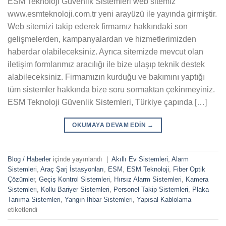
ESM Teknoloji Güvenlik Sistemleri web sitemiz
www.esmteknoloji.com.tr yeni arayüzü ile yayında girmiştir.
Web sitemizi takip ederek firmamız hakkındaki son
gelişmelerden, kampanyalardan ve hizmetlerimizden
haberdar olabileceksiniz. Ayrıca sitemizde mevcut olan
iletişim formlarımız aracılığı ile bize ulaşıp teknik destek
alabileceksiniz. Firmamızın kurduğu ve bakımını yaptığı
tüm sistemler hakkında bize soru sormaktan çekinmeyiniz.
ESM Teknoloji Güvenlik Sistemleri, Türkiye çapında […]
OKUMAYA DEVAM EDIN
→
Blog / Haberler
içinde yayınlandı
|
Akıllı Ev Sistemleri
,
Alarm
Sistemleri
,
Araç Şarj İstasyonları
,
ESM
,
ESM Teknoloji
,
Fiber Optik
Çözümler
,
Geçiş Kontrol Sistemleri
,
Hırsız Alarm Sistemleri
,
Kamera
Sistemleri
,
Kollu Bariyer Sistemleri
,
Personel Takip Sistemleri
,
Plaka
Tanıma Sistemleri
,
Yangın İhbar Sistemleri
,
Yapısal Kablolama
etiketlendi