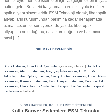
hem bireyler hem de işletmeler için vazgeçilmez bir ihtiyaç
haline geldi. Bu talebi karşılamanın en etkili yolu ise fiber
optik altyapı sistemleridir. ESM Teknoloji olarak, fiber optik
altyapıların kurulumundan bakımına kadar her aşamada
uzman çözümler sunuyoruz. Bu yazıda, fiber optik
altyapının ne olduğunu, nasıl kurulduğunu ve bakımının
nasıl […]
OKUMAYA DEVAM EDIN
→
Blog / Haberler
,
Fiber Optik Çözümler
içinde yayınlandı
|
Akıllı Ev
Sistemleri
,
Alarm Sistemleri
,
Araç Şarj İstasyonları
,
ESM
,
ESM
Teknoloji
,
Fiber Optik Çözümler
,
Geçiş Kontrol Sistemleri
,
Hırsız Alarm
Sistemleri
,
Kamera Sistemleri
,
Kollu Bariyer Sistemleri
,
Personel Takip
Sistemleri
,
Plaka Tanıma Sistemleri
,
Yangın İhbar Sistemleri
,
Yapısal
Kablolama
etiketlendi
BLOG / HABERLER
,
KOLLU BARIYER SISTEMLERI
Kollu Bariyer Sistemleri: ESM Teknoloji