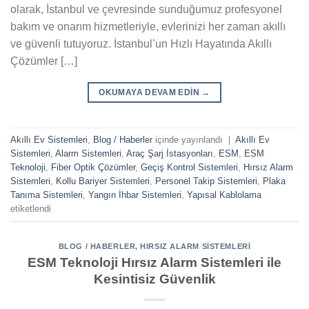
olarak, İstanbul ve çevresinde sunduğumuz profesyonel
bakım ve onarım hizmetleriyle, evlerinizi her zaman akıllı
ve güvenli tutuyoruz. İstanbul’un Hızlı Hayatında Akıllı
Çözümler […]
OKUMAYA DEVAM EDIN
→
Akıllı Ev Sistemleri
,
Blog / Haberler
içinde yayınlandı
|
Akıllı Ev
Sistemleri
,
Alarm Sistemleri
,
Araç Şarj İstasyonları
,
ESM
,
ESM
Teknoloji
,
Fiber Optik Çözümler
,
Geçiş Kontrol Sistemleri
,
Hırsız Alarm
Sistemleri
,
Kollu Bariyer Sistemleri
,
Personel Takip Sistemleri
,
Plaka
Tanıma Sistemleri
,
Yangın İhbar Sistemleri
,
Yapısal Kablolama
etiketlendi
BLOG / HABERLER
,
HIRSIZ ALARM SISTEMLERI
ESM Teknoloji Hırsız Alarm Sistemleri ile
Kesintisiz Güvenlik