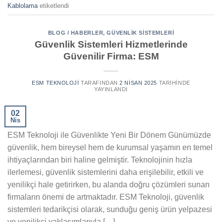
Kablolama
etiketlendi
BLOG / HABERLER
,
GÜVENLIK SISTEMLERI
Güvenlik Sistemleri Hizmetlerinde
Güvenilir Firma: ESM
ESM TEKNOLOJI
TARAFINDAN
2 NISAN 2025
TARIHINDE
YAYINLANDI
02
Nis
ESM Teknoloji ile Güvenlikte Yeni Bir Dönem Günümüzde
güvenlik, hem bireysel hem de kurumsal yaşamın en temel
ihtiyaçlarından biri haline gelmiştir. Teknolojinin hızla
ilerlemesi, güvenlik sistemlerini daha erişilebilir, etkili ve
yenilikçi hale getirirken, bu alanda doğru çözümleri sunan
firmaların önemi de artmaktadır. ESM Teknoloji, güvenlik
sistemleri tedarikçisi olarak, sunduğu geniş ürün yelpazesi
ve yenilikçi yaklaşımlarıyla […]