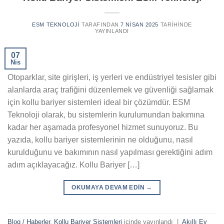
ESM TEKNOLOJI
TARAFINDAN
7 NISAN 2025
TARIHINDE
YAYINLANDI
07
Nis
Otoparklar, site girişleri, iş yerleri ve endüstriyel tesisler gibi
alanlarda araç trafiğini düzenlemek ve güvenliği sağlamak
için kollu bariyer sistemleri ideal bir çözümdür. ESM
Teknoloji olarak, bu sistemlerin kurulumundan bakımına
kadar her aşamada profesyonel hizmet sunuyoruz. Bu
yazıda, kollu bariyer sistemlerinin ne olduğunu, nasıl
kurulduğunu ve bakımının nasıl yapılması gerektiğini adım
adım açıklayacağız. Kollu Bariyer […]
OKUMAYA DEVAM EDIN
→
Blog / Haberler
,
Kollu Bariyer Sistemleri
içinde yayınlandı
|
Akıllı Ev