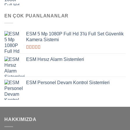
EN ÇOK PUANLANANLAR
ESM 5 Mp 1080P Full Hd 3'lü Full Set Güvenlik
Kamera Sistemi
5
üzerinden
ESM Hırsız Alarm Sistemleri
4.00
oy
aldı
ESM Personel Devam Kontrol Sistemleri
HAKKIMIZDA