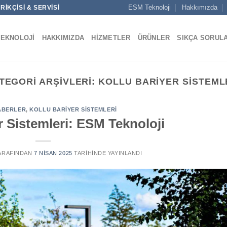
ESM Teknoloji
Hakkımızda
IKÇISI & SERVISI
TEKNOLOJI
HAKKIMIZDA
HIZMETLER
ÜRÜNLER
SIKÇA SORUL
TEGORI ARŞIVLERI:
KOLLU BARIYER SISTEML
ABERLER
,
KOLLU BARIYER SISTEMLERI
r Sistemleri: ESM Teknoloji
ARAFINDAN
7 NISAN 2025
TARIHINDE YAYINLANDI