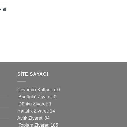
ull
SITE SAYACI
Çevrimiçi Kullanıcı: 0
Bugünkü Ziyaret: 0
Dünkü Ziyaret: 1
Haftalık Ziyaret: 14
Aylık Ziyaret: 34
Toplam Ziyaret: 185