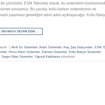
al bir çözümdür. ESM Teknoloji olarak, bu sistemlerin kurulumun
zmet sunuyoruz. Bu yazıda, kollu bariyer sistemlerinin ne
asıl yapılması gerektiğini adım adım açıklayacağız. Kollu Bariy
OKUMAYA DEVAM EDIN
→
nlandı
|
Akıllı Ev Sistemleri
,
Alarm Sistemleri
,
Araç Şarj İstasyonları
,
ESM
,
mleri
,
Hırsız Alarm Sistemleri
,
Kamera Sistemleri
,
Kollu Bariyer Sistemleri
,
,
Yangın İhbar Sistemleri
,
Yapısal Kablolama
etiketlendi