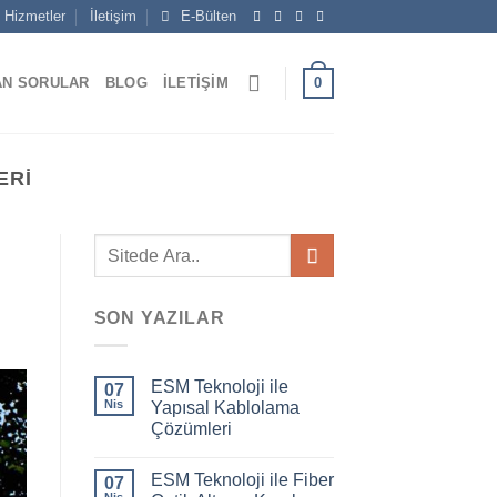
Hizmetler
İletişim
E-Bülten
0
AN SORULAR
BLOG
İLETIŞIM
ERI
SON YAZILAR
ESM Teknoloji ile
07
Nis
Yapısal Kablolama
Çözümleri
ESM Teknoloji ile Fiber
07
Nis