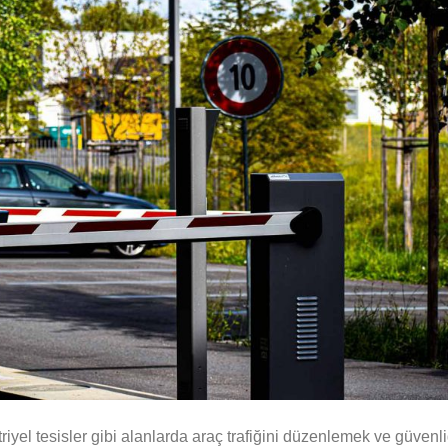
üstriyel tesisler gibi alanlarda araç trafiğini düzenlemek ve güvenli