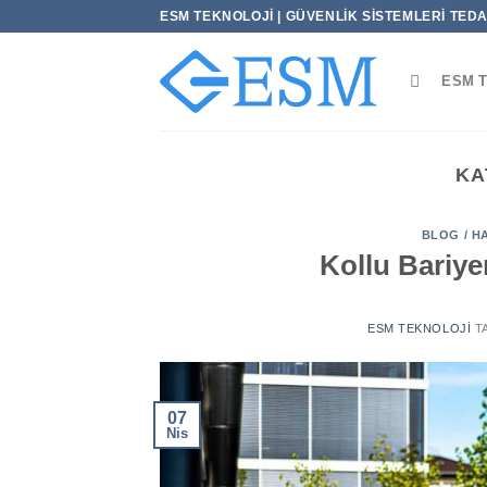
İçeriğe
ESM TEKNOLOJI | GÜVENLIK SISTEMLERI TEDAR
atla
ESM 
KA
BLOG / H
Kollu Bariye
ESM TEKNOLOJI
T
07
Nis