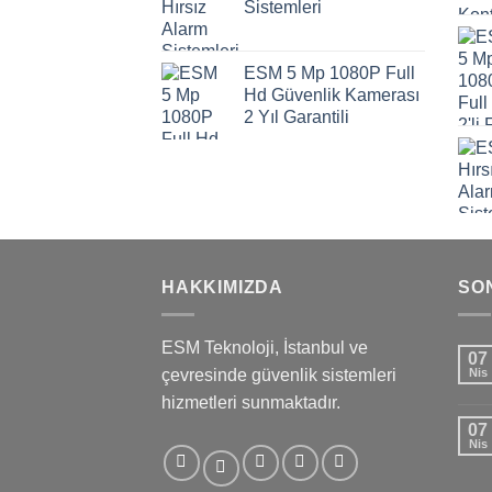
Sistemleri
ESM 5 Mp 1080P Full
Hd Güvenlik Kamerası
2 Yıl Garantili
HAKKIMIZDA
SO
ESM Teknoloji, İstanbul ve
07
çevresinde güvenlik sistemleri
Nis
hizmetleri sunmaktadır.
07
Nis