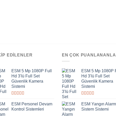
KIP EDILENLER
EN ÇOK PUANLANANL
ESM 5 Mp 1080P Full
ESM 5 Mp 1080P F
Hd 3'lü Full Set
Hd 3'lü Full Set
Güvenlik Kamera
Güvenlik Kamera
Sistemi
Sistemi
5
5
üzerinden
üzerinden
ESM Personel Devam
ESM Yangın Alarm
4.00
oy
4.00
oy
Kontrol Sistemleri
Sistem Sistemi
aldı
aldı