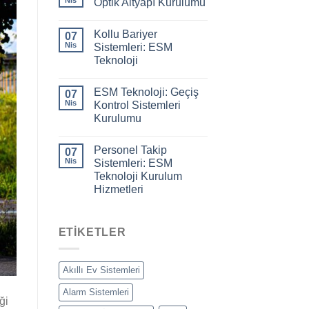
Optik Altyapı Kurulumu
Kollu Bariyer
07
Nis
Sistemleri: ESM
Teknoloji
ESM Teknoloji: Geçiş
07
Nis
Kontrol Sistemleri
Kurulumu
Personel Takip
07
Nis
Sistemleri: ESM
Teknoloji Kurulum
Hizmetleri
ETIKETLER
Akıllı Ev Sistemleri
Alarm Sistemleri
ği