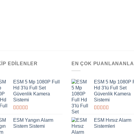
KIP EDILENLER
EN ÇOK PUANLANANL
ESM 5 Mp 1080P Full
ESM 5 Mp 1080P F
Hd 3'lü Full Set
Hd 3'lü Full Set
Güvenlik Kamera
Güvenlik Kamera
Sistemi
Sistemi
5
5
üzerinden
üzerinden
ESM Yangın Alarm
ESM Hırsız Alarm
4.00
oy
4.00
oy
Sistem Sistemi
Sistemleri
aldı
aldı