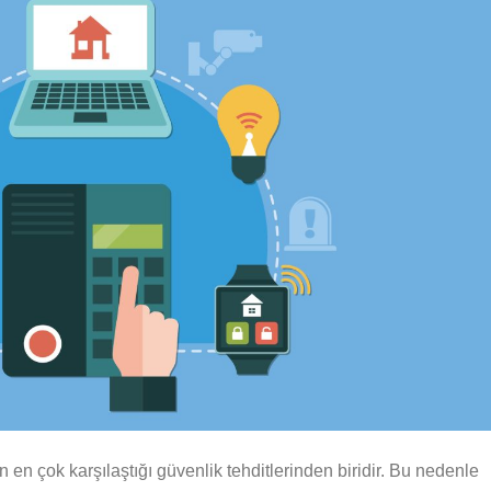
n en çok karşılaştığı güvenlik tehditlerinden biridir. Bu nedenle