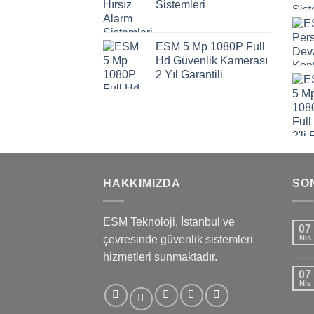
Sistemleri
ESM 5 Mp 1080P Full
Hd Güvenlik Kamerası
2 Yıl Garantili
HAKKIMIZDA
SO
ESM Teknoloji, İstanbul ve
07
çevresinde güvenlik sistemleri
Nis
hizmetleri sunmaktadır.
07
Nis