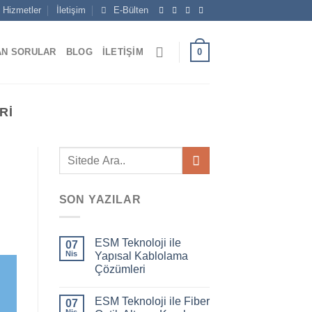
Hizmetler
İletişim
E-Bülten
0
AN SORULAR
BLOG
İLETIŞIM
RI
SON YAZILAR
ESM Teknoloji ile
07
Nis
Yapısal Kablolama
Çözümleri
ESM Teknoloji ile Fiber
07
Nis