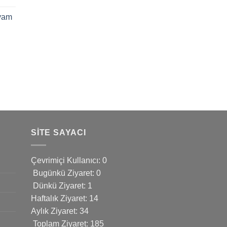
vam
SITE SAYACI
Çevrimiçi Kullanıcı: 0
Bugünkü Ziyaret: 0
Dünkü Ziyaret: 1
Haftalık Ziyaret: 14
Aylık Ziyaret: 34
Toplam Ziyaret: 185