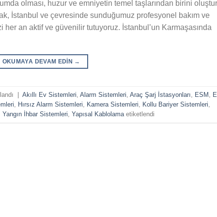
urumda olması, huzur ve emniyetin temel taşlarından birini oluştur
rak, İstanbul ve çevresinde sunduğumuz profesyonel bakım ve
zi her an aktif ve güvenilir tutuyoruz. İstanbul’un Karmaşasında
OKUMAYA DEVAM EDIN
→
nlandı
|
Akıllı Ev Sistemleri
,
Alarm Sistemleri
,
Araç Şarj İstasyonları
,
ESM
,
mleri
,
Hırsız Alarm Sistemleri
,
Kamera Sistemleri
,
Kollu Bariyer Sistemleri
,
,
Yangın İhbar Sistemleri
,
Yapısal Kablolama
etiketlendi