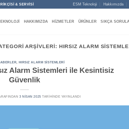
ESM Teknoloji
Hakkımızda
IKÇISI & SERVISI
TEKNOLOJI
HAKKIMIZDA
HIZMETLER
ÜRÜNLER
SIKÇA SORUL
ATEGORI ARŞIVLERI:
HIRSIZ ALARM SISTEMLE
HABERLER
,
HIRSIZ ALARM SISTEMLERI
ız Alarm Sistemleri ile Kesintisiz
Güvenlik
ARAFINDAN
3 NISAN 2025
TARIHINDE YAYINLANDI