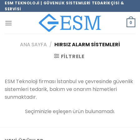
İçeriğe
ESM TEKNOLOJI | GÜVENLIK SISTEMLERI TEDARIKÇISI &
SERVISI
atla
0
ANA SAYFA
/
HIRSIZ ALARM SISTEMLERI
FILTRELE
ESM Teknoloji firması İstanbul ve çevresinde güvenlik
sistemleri tedarik, bakım ve onarım hizmetleri
sunmaktadır.
Seçiminizle eşleşen ürün bulunamadı.