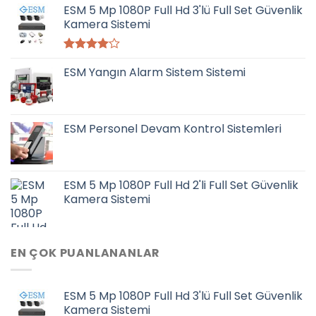
ESM 5 Mp 1080P Full Hd 3'lü Full Set Güvenlik
Kamera Sistemi
5
ESM Yangın Alarm Sistem Sistemi
üzerinden
4.00
oy
aldı
ESM Personel Devam Kontrol Sistemleri
ESM 5 Mp 1080P Full Hd 2'li Full Set Güvenlik
Kamera Sistemi
EN ÇOK PUANLANANLAR
ESM 5 Mp 1080P Full Hd 3'lü Full Set Güvenlik
Kamera Sistemi