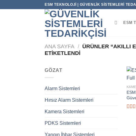
İçeriğe
ESM TEKNOLOJI | GÜVENLIK SISTEMLERI TEDAR
atla
ESM 
ANA SAYFA
/
ÜRÜNLER “AKILLI 
ETIKETLENDI
GÖZAT
KAME
Alarm Sistemleri
ESM 
Güve
Hırsız Alarm Sistemleri
Kamera Sistemleri
5
üzer
PDKS Sistemleri
4.00
aldı
Yangın İhbar Sistemleri