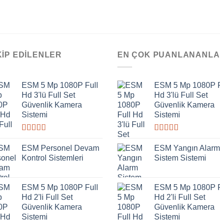
KIP EDILENLER
EN ÇOK PUANLANANL
ESM 5 Mp 1080P Full
ESM 5 Mp 1080P F
Hd 3'lü Full Set
Hd 3'lü Full Set
Güvenlik Kamera
Güvenlik Kamera
Sistemi
Sistemi
5
5
üzerinden
üzerinden
ESM Personel Devam
ESM Yangın Alarm
4.00
oy
4.00
oy
Kontrol Sistemleri
Sistem Sistemi
aldı
aldı
ESM 5 Mp 1080P Full
ESM 5 Mp 1080P F
Hd 2'li Full Set
Hd 2'li Full Set
Güvenlik Kamera
Güvenlik Kamera
Sistemi
Sistemi