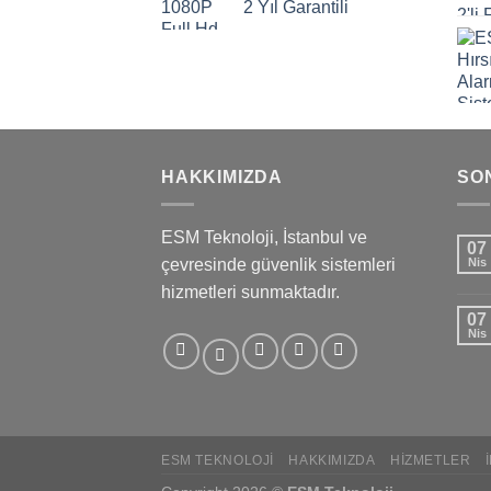
2 Yıl Garantili
HAKKIMIZDA
SO
ESM Teknoloji, İstanbul ve
07
çevresinde güvenlik sistemleri
Nis
hizmetleri sunmaktadır.
07
Nis
ESM TEKNOLOJI
HAKKIMIZDA
HIZMETLER