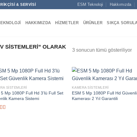
ESM Teknoloji
Hakkımızda
IKÇISI & SERVISI
TEKNOLOJI
HAKKIMIZDA
HIZMETLER
ÜRÜNLER
SIKÇA SORUL
EV SISTEMLERI” OLARAK
3 sonucun tümü gösteriliyor
RA SISTEMLERI
KAMERA SISTEMLERI
5 Mp 1080P Full Hd 3’lü Full Set
ESM 5 Mp 1080P Full Hd Güvenli
nlik Kamera Sistemi
Kamerası 2 Yıl Garantili
inden
oy